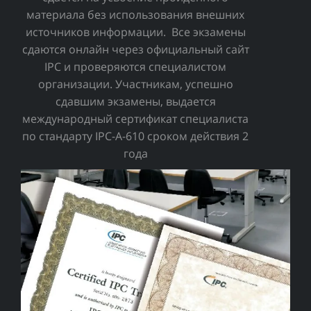
материала без использования внешних
источников информации. Все экзамены
сдаются онлайн через официальный сайт
IPC и проверяются специалистом
организации. Участникам, успешно
сдавшим экзамены, выдается
международный сертификат специалиста
по стандарту IPC-A-610 сроком действия 2
года